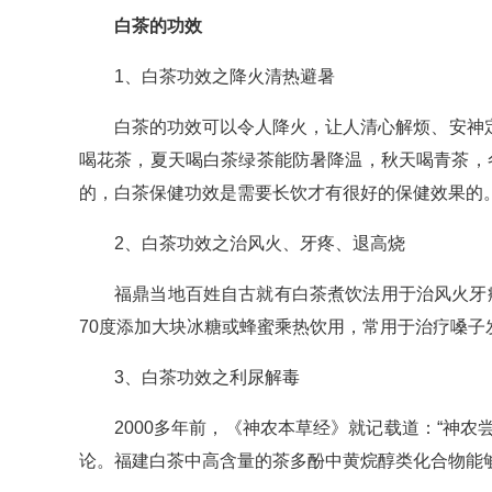
白茶的功效
1、白茶功效之降火清热避暑
白茶的功效可以令人降火，让人清心解烦、安神定
喝花茶，夏天喝白茶绿茶能防暑降温，秋天喝青茶，
的，白茶保健功效是需要长饮才有很好的保健效果的
2、白茶功效之治风火、牙疼、退高烧
福鼎当地百姓自古就有白茶煮饮法用于治风火牙
70度添加大块冰糖或蜂蜜乘热饮用，常用于治疗嗓
3、白茶功效之利尿解毒
2000多年前，《神农本草经》就记载道：“神
论。福建白茶中高含量的茶多酚中黄烷醇类化合物能