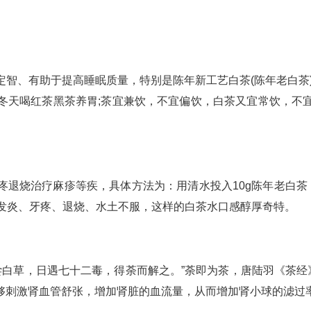
智、有助于提高睡眠质量，特别是陈年新工艺白茶(陈年老白茶
冬天喝红茶黑茶养胃;茶宜兼饮，不宜偏饮，白茶又宜常饮，不
。
疼退烧治疗麻疹等疾，具体方法为：用清水投入10g陈年老白茶
子发炎、牙疼、退烧、水土不服，这样的白茶水口感醇厚奇特。
农尝白草，日遇七十二毒，得荼而解之。”荼即为茶，唐陆羽《茶经
够刺激肾血管舒张，增加肾脏的血流量，从而增加肾小球的滤过