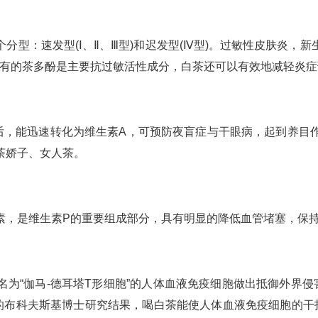
型：速发型(Ⅰ、Ⅱ、Ⅲ型)和迟发型(Ⅳ型)。过敏性皮肤炎，新
和特有的茶多酚是主要抗过敏活性成分，白茶还可以有效地减轻炎
后，能迅速转化为维生素A，可预防夜盲症与干眼病，起到养目
茶娇子、女人茶。
素，是维生素P的重要组成部分，具有明显的降低血管堵塞，保
为“伽马-德耳塔T形细胞”的人体血液免疫细胞做出抵御外界
院的布科夫斯基博士研究结果，喝白茶能使人体血液免疫细胞的干